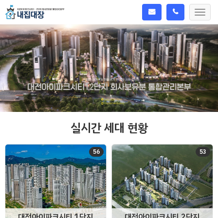
Toggl
navig
실시간 세대 현황
56
53
대전아이파크시티 1단지
대전아이파크시티 2단지